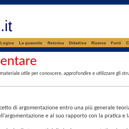
it
Logica
La
quaestio
Retorica
Didattica
Ricerca
Fonti
C
entare
materiale utile per conoscere, approfondire e utilizzare gli st
etto di argomentazione entro una più generale teori
l'argomentazione e al suo rapporto con la pratica e la 